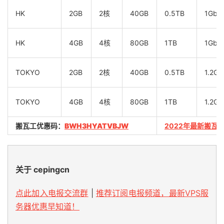
HK
2GB
2核
40GB
0.5TB
1Gbp
HK
4GB
4核
80GB
1TB
1Gbp
TOKYO
2GB
2核
40GB
0.5TB
1.2Gb
TOKYO
4GB
4核
80GB
1TB
1.2Gb
搬瓦工优惠码：
BWH3HYATVBJW
2022年最新搬瓦
关于 cepingcn
点此加入电报交流群
|
推荐订阅电报频道，最新VPS服
务器优惠早知道！