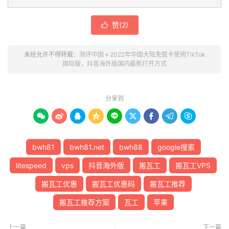
赞(
2
)

未经允许不得转载：
测评中国
»
2022年中国大陆免拔卡使用TikTok
国际版，抖音海外版国内最新打开方式
分享到









bwh81
bwh81.net
bwh88
google搜索
litespeed
vps
抖音海外版
搬瓦工
搬瓦工VPS
搬瓦工优惠
搬瓦工优惠码
搬瓦工推荐
搬瓦工推荐方案
瓦工
苹果
上一篇
下一篇