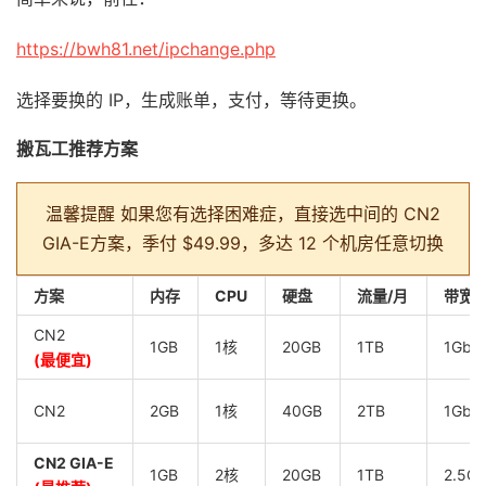
https://bwh81.net/ipchange.php
选择要换的 IP，生成账单，支付，等待更换。
搬瓦工推荐方案
温馨提醒
如果您有选择困难症，直接选中间的 CN2
GIA-E方案，季付 $49.99，多达 12 个机房任意切换
方案
内存
CPU
硬盘
流量/月
带宽
CN2
1GB
1核
20GB
1TB
1Gbp
(最便宜)
CN2
2GB
1核
40GB
2TB
1Gbp
CN2 GIA-E
1GB
2核
20GB
1TB
2.5G