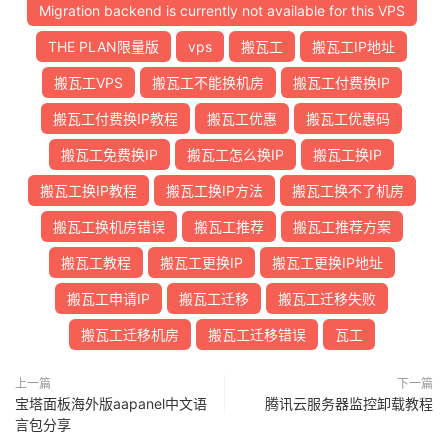
Migration backend is currently not available for this VPS
THE PLAN限量版
vps
搬瓦工
搬瓦工IP地址
搬瓦工VPS
搬瓦工不能换机房
搬瓦工付费换IP
搬瓦工付费换IP教程
搬瓦工优惠
搬瓦工优惠码
搬瓦工免费换IP
搬瓦工怎么换IP
搬瓦工换IP
搬瓦工换IP教程
搬瓦工换IP方法
搬瓦工换不了机房
搬瓦工换机房错误
搬瓦工推荐
搬瓦工推荐方案
搬瓦工教程
搬瓦工更换IP
搬瓦工更换IP地址
搬瓦工申请IP
搬瓦工迁移
搬瓦工迁移失败
搬瓦工迁移机房
搬瓦工迁移错误
瓦工
上一篇
下一篇
宝塔面板海外版aapanel中文语
腾讯云服务器监控卸载教程
言包分享