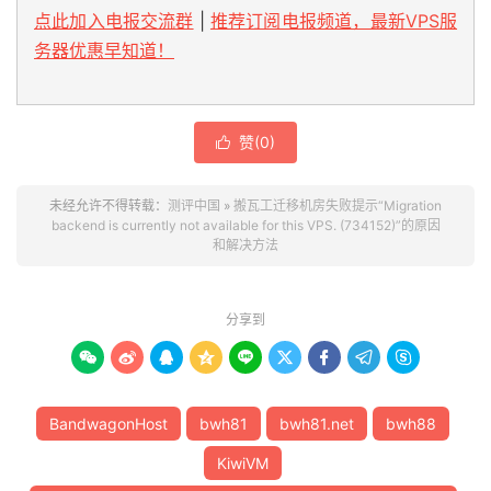
点此加入电报交流群
|
推荐订阅电报频道，最新VPS服
务器优惠早知道！
赞(
0
)

未经允许不得转载：
测评中国
»
搬瓦工迁移机房失败提示“Migration
backend is currently not available for this VPS. (734152)”的原因
和解决方法
分享到









BandwagonHost
bwh81
bwh81.net
bwh88
KiwiVM