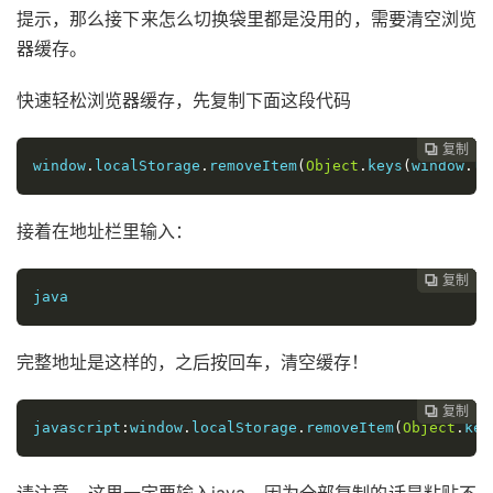
提示，那么接下来怎么切换袋里都是没用的，需要清空浏览
器缓存。
快速轻松浏览器缓存，先复制下面这段代码
复制
复制
复制
复制
复制





window
.
localStorage
.
removeItem
(
Object
.
keys
(
window
.
lo
接着在地址栏里输入：
复制
复制
复制
复制




java
完整地址是这样的，之后按回车，清空缓存！
复制
复制
复制



javascript
:
window
.
localStorage
.
removeItem
(
Object
.
key
请注意，这里一定要输入java，因为全部复制的话是粘贴不