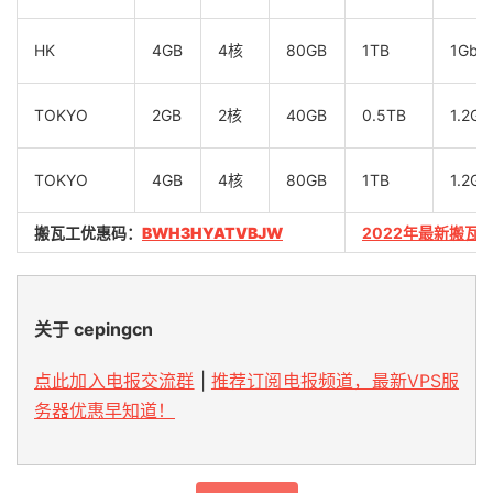
HK
4GB
4核
80GB
1TB
1Gbp
TOKYO
2GB
2核
40GB
0.5TB
1.2Gb
TOKYO
4GB
4核
80GB
1TB
1.2Gb
搬瓦工优惠码：
BWH3HYATVBJW
2022年最新搬瓦
关于 cepingcn
点此加入电报交流群
|
推荐订阅电报频道，最新VPS服
务器优惠早知道！