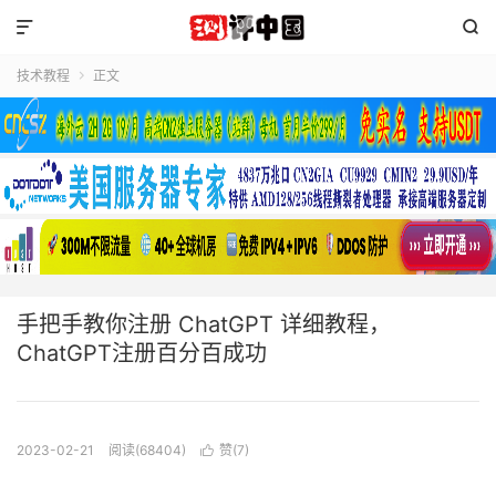


技术教程
正文

手把手教你注册 ChatGPT 详细教程，
ChatGPT注册百分百成功
2023-02-21
阅读(68404)
赞(
7
)
