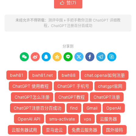
赞(
7
)

未经允许不得转载：
测评中国
»
手把手教你注册 ChatGPT 详细教
程，ChatGPT注册百分百成功
分享到









bwh81
bwh81.net
bwh88
chat.openai如何注册
ChatGPT 使用教程
ChatGPT 手机号
chatgpt官网
ChatGPT怎么注册
ChatGPT教程
ChatGPT注册
ChatGPT注册百分百成功
find
Gmail
OpenAI
OpenAI API
sms-activate
vps
云服务器
云服务器试用
亚马逊云
免费云服务器
国外接码