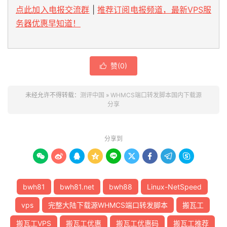
点此加入电报交流群
|
推荐订阅电报频道，最新VPS服
务器优惠早知道！
赞(
0
)

未经允许不得转载：
测评中国
»
WHMCS端口转发脚本国内下载源
分享
分享到









bwh81
bwh81.net
bwh88
Linux-NetSpeed
vps
完整大陆下载源WHMCS端口转发脚本
搬瓦工
搬瓦工VPS
搬瓦工优惠
搬瓦工优惠码
搬瓦工推荐