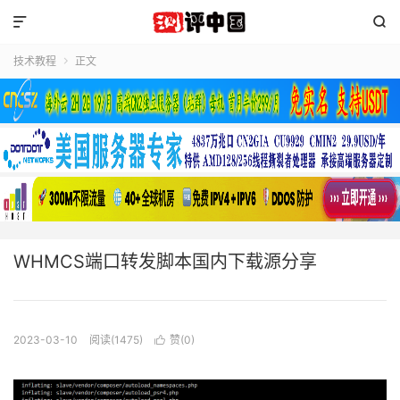


技术教程
正文

WHMCS端口转发脚本国内下载源分享
2023-03-10
阅读(1475)
赞(
0
)
