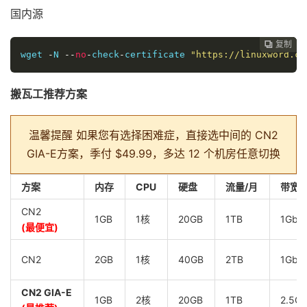
国内源
复制
复制
复制



wget 
-
N 
--
no
-
check
-
certificate 
"https://linuxword.co
搬瓦工推荐方案
温馨提醒
如果您有选择困难症，直接选中间的 CN2
GIA-E方案，季付 $49.99，多达 12 个机房任意切换
方案
内存
CPU
硬盘
流量/月
带宽
CN2
1GB
1核
20GB
1TB
1Gbp
(最便宜)
CN2
2GB
1核
40GB
2TB
1Gbp
CN2 GIA-E
1GB
2核
20GB
1TB
2.5G