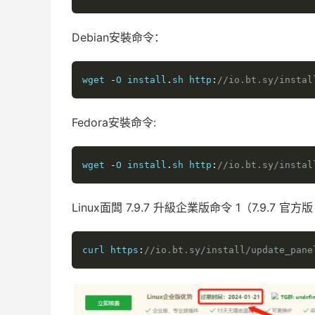
Debian安裝命令：
wget 
-
O install
.
sh http
:
//io.bt.sy/instal
Fedora安裝命令:
wget 
-
O install
.
sh http
:
//io.bt.sy/instal
Linux面闆 7.9.7 升級企業版命令 1（7.9.7 官方
curl https
:
//io.bt.sy/install/update_pane