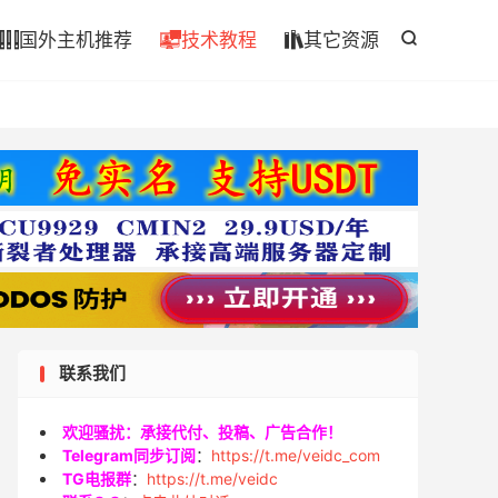

国外主机推荐
技术教程
其它资源




联系我们
欢迎骚扰：承接代付、投稿、广告合作！
Telegram同步订阅
：
https://t.me/veidc_com
TG电报群
：
https://t.me/veidc