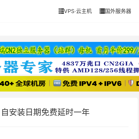
VPS·云主机
国外服务器


 自安装日期免费延时一年