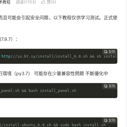
术教程
阅读(1703)
赞(
0
)

而且可能会引起安全问题，以下教程仅供学习测试。正式使
.9.7）：
复制
复制
复制
复制
复制
复制
复制
复制








 http
:
//io.bt.sy/install/install_6.0.sh && sh install.sh
獨立運行環境（py3.7） 可能存在少量兼容性問題 不斷優化中
复制
复制
复制
复制
复制
复制
复制







_panel.sh && bash install_panel.sh
复制
复制
复制
复制
复制
复制






l/install-ubuntu_6.0.sh && sudo bash install.sh