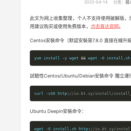
2023-04-14
分类：
技
此文为网上收集整理，个人不支持使用破解版，
用建议购买或使用免费版本，
点击直达官网
。
Centos安裝命令（默認安裝是7.8.0 直接在線升級7
yum install 
-
y wget 
&&
 wget 
-
O install
.
sh
試驗性Centos/Ubuntu/Debian安裝命令 
curl 
-
sSO http
:
//io.bt.sy/install/install
Ubuntu Deepin安裝命令：
wget 
-
O install
.
sh http
:
//io.bt.sy/instal