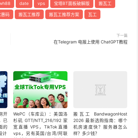
wh88
date
vps
宝塔BT面板破解版
搬瓦工
优惠码
搬瓦工推荐
搬瓦工推荐方案
瓦工
下一篇
在Telegram 电报上使用 ChatGPT教程
机房开
WePC（车库云）：美国洛
搬瓦工 BandwagonHost
购，已
杉矶 GTT/NTT_216/192 家
2026 最新选购指南：哪个
面的
宽直播 VPS，TikTok直播
机房速度快？服务器怎么
设计
vps，另有英国/台湾/阿联
样？多少钱？