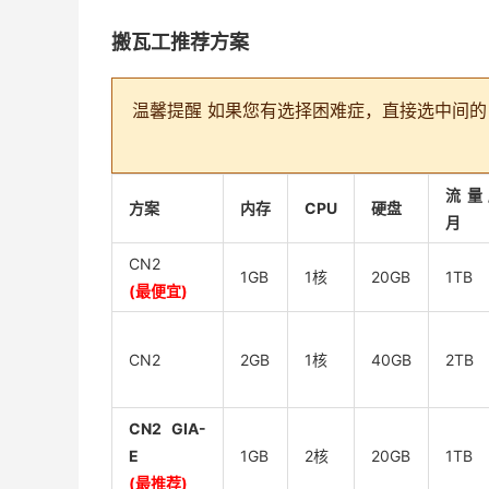
搬瓦工推荐方案
温馨提醒
如果您有选择困难症，直接选中间的 CN2
流量
方案
内存
CPU
硬盘
月
CN2
1GB
1核
20GB
1TB
(最便宜)
CN2
2GB
1核
40GB
2TB
CN2 GIA-
E
1GB
2核
20GB
1TB
(最推荐)