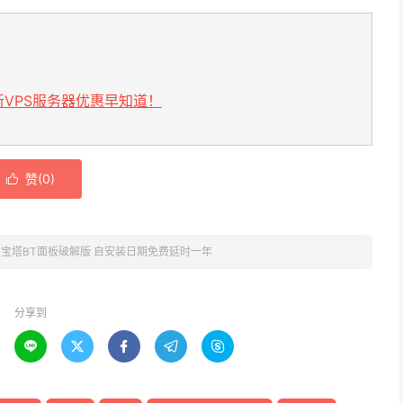
VPS服务器优惠早知道！
赞(
0
)

»
宝塔BT面板破解版 自安装日期免费延时一年
分享到




