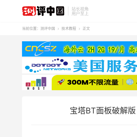
站长视角
用户至上
当前位置：
测评中国
技术教程
正文


宝塔BT面板破解版