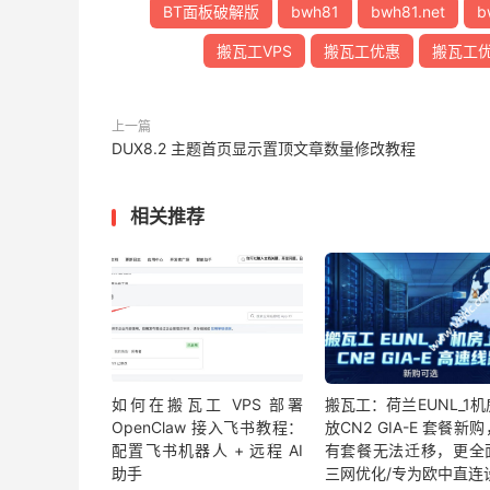
BT面板破解版
bwh81
bwh81.net
b
搬瓦工VPS
搬瓦工优惠
搬瓦工
上一篇
DUX8.2 主题首页显示置顶文章数量修改教程
相关推荐
如何在搬瓦工 VPS 部署
搬瓦工：荷兰EUNL_1
OpenClaw 接入飞书教程：
放CN2 GIA-E 套餐新
配置飞书机器人 + 远程 AI
有套餐无法迁移，更全
助手
三网优化/专为欧中直连