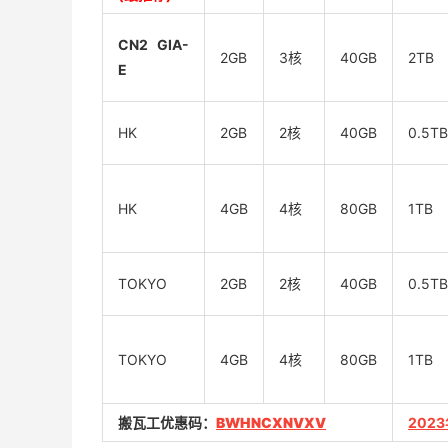
CN2 GIA-
2GB
3核
40GB
2TB
E
HK
2GB
2核
40GB
0.5TB
HK
4GB
4核
80GB
1TB
TOKYO
2GB
2核
40GB
0.5TB
TOKYO
4GB
4核
80GB
1TB
搬瓦工优惠码：
BWHNCXNVXV
202