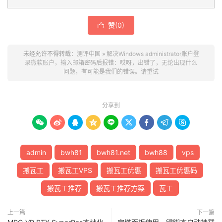
赞(
0
)

未经允许不得转载：
测评中国
»
解决Windows administrator账户登
录微软账户，输入邮箱密码后报错：哎呀，出错了，无论出现什么
问题，有可能是我们的错误。请重试
分享到









admin
bwh81
bwh81.net
bwh88
vps
搬瓦工
搬瓦工VPS
搬瓦工优惠
搬瓦工优惠码
搬瓦工推荐
搬瓦工推荐方案
瓦工
上一篇
下一篇