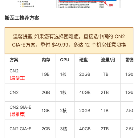
搬瓦工推荐方案
温馨提醒
如果您有选择困难症，直接选中间的 CN2
GIA-E方案，季付 $49.99，多达 12 个机房任意切换
方案
内存
CPU
硬盘
流量/月
带宽
CN2
1GB
1核
20GB
1TB
1Gbp
(最便宜)
CN2
2GB
1核
40GB
2TB
1Gbp
CN2 GIA-E
1GB
2核
20GB
1TB
2.5Gb
(最推荐)
CN2 GIA-E
2GB
3核
40GB
2TB
2.5Gb