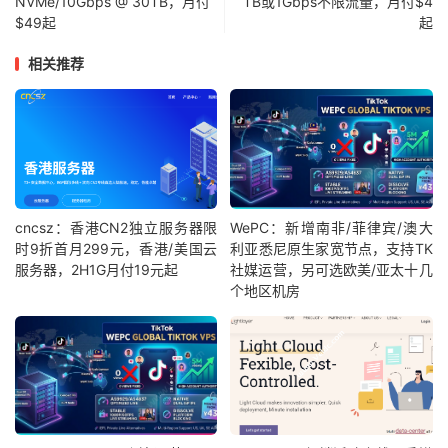
NVMe/10Gbps @ 30TB，月付
TB或1Gbps不限流量，月付$4
$49起
起
相关推荐
cncsz：香港CN2独立服务器限
WePC：新增南非/菲律宾/澳大
时9折首月299元，香港/美国云
利亚悉尼原生家宽节点，支持TK
服务器，2H1G月付19元起
社媒运营，另可选欧美/亚太十几
个地区机房