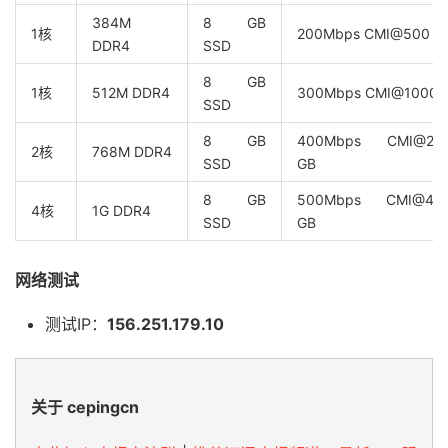
384M
8 GB
1核
200Mbps CMI@500 G
DDR4
SSD
8 GB
1核
512M DDR4
300Mbps CMI@1000 
SSD
8 GB
400Mbps CMI@20
2核
768M DDR4
SSD
GB
8 GB
500Mbps CMI@40
4核
1G DDR4
SSD
GB
网络测试
测试IP：
156.251.179.10
关于 cepingcn