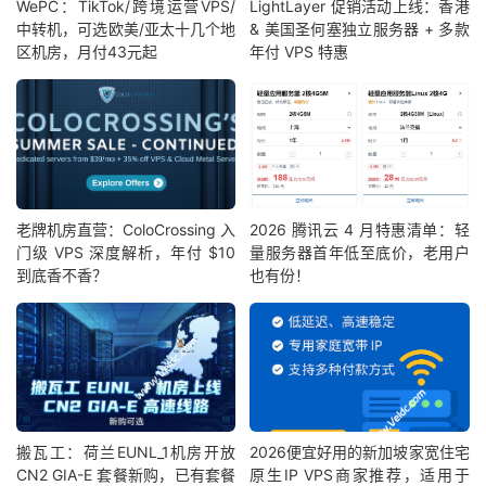
WePC：TikTok/跨境运营VPS/
LightLayer 促销活动上线：香港
中转机，可选欧美/亚太十几个地
& 美国圣何塞独立服务器 + 多款
区机房，月付43元起
年付 VPS 特惠
老牌机房直营：ColoCrossing 入
2026 腾讯云 4 月特惠清单：轻
门级 VPS 深度解析，年付 $10
量服务器首年低至底价，老用户
到底香不香？
也有份！
搬瓦工：荷兰EUNL_1机房开放
2026便宜好用的新加坡家宽住宅
CN2 GIA-E 套餐新购，已有套餐
原生IP VPS商家推荐，适用于