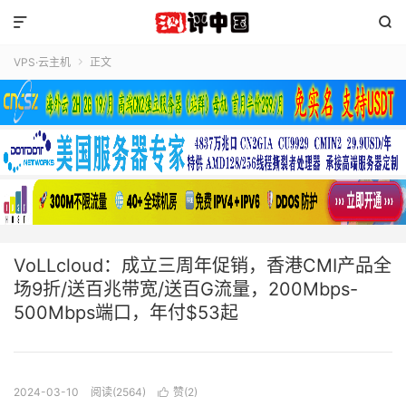


VPS·云主机
正文

VoLLcloud：成立三周年促销，香港CMI产品全
场9折/送百兆带宽/送百G流量，200Mbps-
500Mbps端口，年付$53起
2024-03-10
阅读(2564)
赞(
2
)
