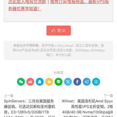
点此加入电报交流群
|
推荐订阅电报频道，最新VPS服
务器优惠早知道！
赞(
2
)

未经允许不得转载：
测评中国
»
VoLLcloud：成立三周年促销，香
港CMI产品全场9折/送百兆带宽/送百G流量，200Mbps-500Mbps
端口，年付$53起
分享到









上一篇
下一篇
SpinServers：三月份美国服务
IKIhost：美国洛杉矶Amd Epyc
器促销，可选达拉斯和圣何塞机
高性能VPS五折促销，2核
房，E3-1280v5/32GB/1TB
4GB/40 GB Nvme/10Gbps@8