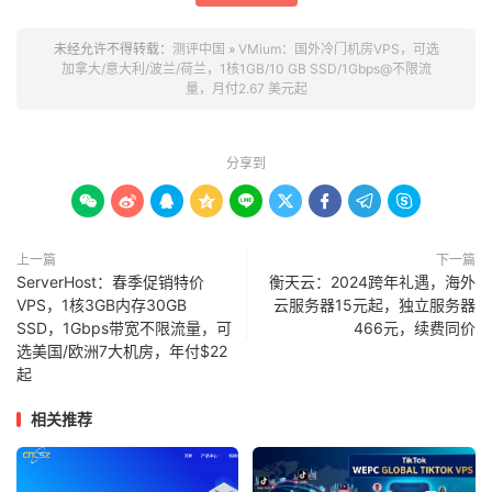
未经允许不得转载：
测评中国
»
VMium：国外冷门机房VPS，可选
加拿大/意大利/波兰/荷兰，1核1GB/10 GB SSD/1Gbps@不限流
量，月付2.67 美元起
分享到









上一篇
下一篇
ServerHost：春季促销特价
衡天云：2024跨年礼遇，海外
VPS，1核3GB内存30GB
云服务器15元起，独立服务器
SSD，1Gbps带宽不限流量，可
466元，续费同价
选美国/欧洲7大机房，年付$22
起
相关推荐