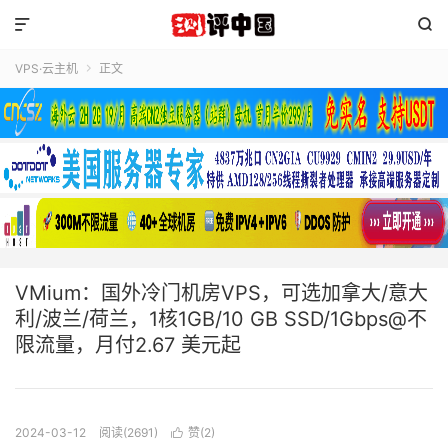


VPS·云主机
正文

VMium：国外冷门机房VPS，可选加拿大/意大
利/波兰/荷兰，1核1GB/10 GB SSD/1Gbps@不
限流量，月付2.67 美元起
2024-03-12
阅读(2691)
赞(
2
)
