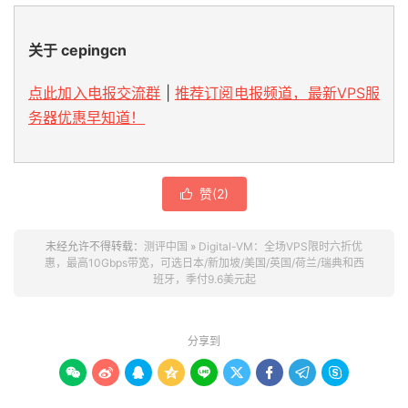
关于 cepingcn
点此加入电报交流群
|
推荐订阅电报频道，最新VPS服
务器优惠早知道！
赞(
2
)

未经允许不得转载：
测评中国
»
Digital-VM：全场VPS限时六折优
惠，最高10Gbps带宽，可选日本/新加坡/美国/英国/荷兰/瑞典和西
班牙，季付9.6美元起
分享到








