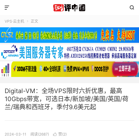


VPS·云主机
正文

Digital-VM：全场VPS限时六折优惠，最高
10Gbps带宽，可选日本/新加坡/美国/英国/荷
兰/瑞典和西班牙，季付9.6美元起
2024-03-11
阅读(2687)
赞(
2
)
