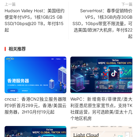
上一篇
下一篇
Hudson Valley Host：美国纽约
ServerHost：春季促销特价
便宜年付VPS，1核1GB/25 GB
VPS，1核3GB内存30GB
SSD/1Gbps@20 TB，年付$15
SSD，1Gbps带宽不限流量，可
起
选美国/欧洲7大机房，年付$22
起
相关推荐
cncsz：香港CN2独立服务器限
WePC：新增南非/菲律宾/澳大
时9折首月299元，香港/美国云
利亚悉尼原生家宽节点，支持TK
服务器，2H1G月付19元起
社媒运营，另可选欧美/亚太十几
个地区机房