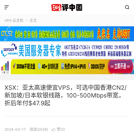


VPS·云主机
正文

XSX：亚太高速便宜VPS，可选中国香港CN2/
新加坡/日本软银线路，100-500Mbps带宽，
折后年付$47.9起
2024-03-17
阅读(2539)
赞(
2
)
