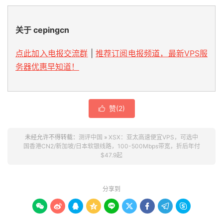
关于 cepingcn
点此加入电报交流群
|
推荐订阅电报频道，最新VPS服
务器优惠早知道！
赞(
2
)

未经允许不得转载：
测评中国
»
XSX：亚太高速便宜VPS，可选中
国香港CN2/新加坡/日本软银线路，100-500Mbps带宽，折后年付
$47.9起
分享到








