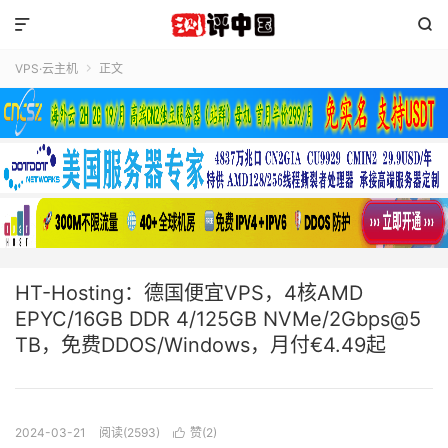


VPS·云主机
正文

HT-Hosting：德国便宜VPS，4核AMD
EPYC/16GB DDR 4/125GB NVMe/2Gbps@5
TB，免费DDOS/Windows，月付€4.49起
2024-03-21
阅读(2593)
赞(
2
)
