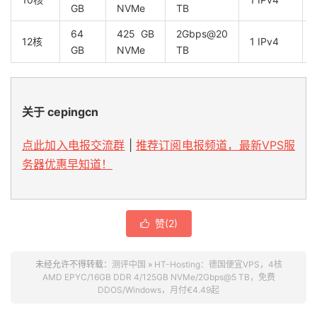
GB
NVMe
TB
64
425 GB
2Gbps@20
12核
1 IPv4
GB
NVMe
TB
关于 cepingcn
点此加入电报交流群
|
推荐订阅电报频道，最新VPS服
务器优惠早知道！
赞(
2
)

未经允许不得转载：
测评中国
»
HT-Hosting：德国便宜VPS，4核
AMD EPYC/16GB DDR 4/125GB NVMe/2Gbps@5 TB，免费
DDOS/Windows，月付€4.49起