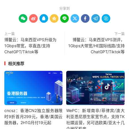
分享到









上一篇
下一篇
博鳌云：马来西亚VPS升级为
博鳌云：马来西亚VPS测评，
1Gbps带宽，非直连/支持
1Gbps大带宽/HE国际线路/支持
ChatGPT/Tiktok等
ChatGPT/Tiktok等
相关推荐
cncsz：香港CN2独立服务器限
WePC：新增南非/菲律宾/澳大
时9折首月299元，香港/美国云
利亚悉尼原生家宽节点，支持TK
服务器，2H1G月付19元起
社媒运营，另可选欧美/亚太十几
个地区机房