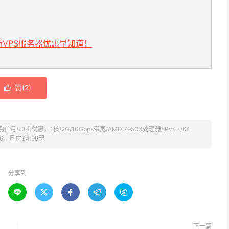
VPS服务器优惠早知道！
赞(
2
)

购首月8.3折优惠，1核/2G/10Gbps带宽/AMD 7950X处理器/IPv4+/64
v6，月付$4.99起
分享到





下一篇