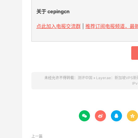
关于 cepingcn
点此加入电报交流群
|
推荐订阅电报频道，最新
未经允许不得转载：
测评中国
»
Layer.ae：新加坡VPS新
IP




上一篇