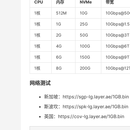
CPU
内存
NVMe
带宽
1核
512M
10G
10Gbps@50
1核
1G
25G
10Gbps@1.5
1核
2G
50G
10Gbps@3T
1核
4G
100G
10Gbps@6T
1核
6G
150G
10Gbps@9T
1核
8G
200G
10Gbps@12
网络测试
新加坡：https://sgp-lg.layer.ae/1GB.bin
斯波坎：https://spk-lg.layer.ae/1GB.bin
英国：https://cov-lg.layer.ae/1GB.bin