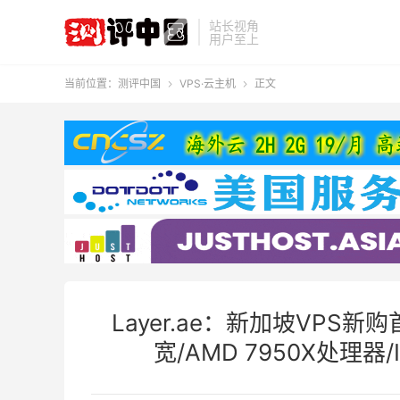
站长视角
用户至上
当前位置：
测评中国
VPS·云主机
正文


Layer.ae：新加坡VPS新购
宽/AMD 7950X处理器/I