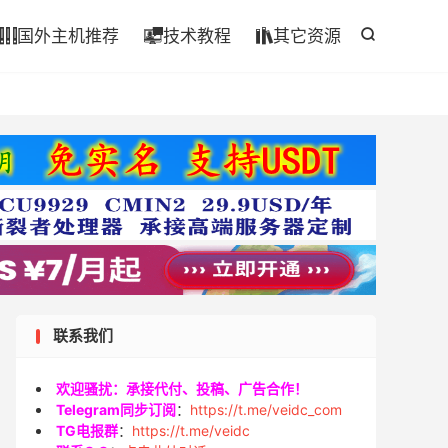

国外主机推荐
技术教程
其它资源




联系我们
欢迎骚扰：承接代付、投稿、广告合作！
Telegram同步订阅
：
https://t.me/veidc_com
TG电报群
：
https://t.me/veidc