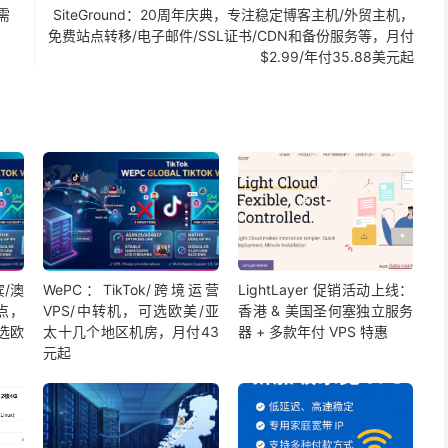
需
SiteGround：20周年庆典，专注稳定博客主机/外贸主机，
免费站点转移/电子邮件/SSL证书/CDN和备份服务等，月付
$2.99/年付35.88美元起
宾/澳
WePC：TikTok/跨境运营
LightLayer 促销活动上线：
点，
VPS/中转机，可选欧美/亚
香港 & 美国圣何塞独立服务
选欧
太十几个地区机房，月付43
器 + 多款年付 VPS 特惠
元起