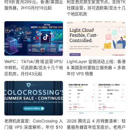
时9折首月299元，香港/美国云
利亚悉尼原生家宽节点，支持TK
服务器，2H1G月付19元起
社媒运营，另可选欧美/亚太十几
个地区机房
WePC：TikTok/跨境运营VPS/
LightLayer 促销活动上线：香港
中转机，可选欧美/亚太十几个地
& 美国圣何塞独立服务器 + 多款
区机房，月付43元起
年付 VPS 特惠
老牌机房直营：ColoCrossing 入
2026 腾讯云 4 月特惠清单：轻
门级 VPS 深度解析，年付 $10
量服务器首年低至底价，老用户