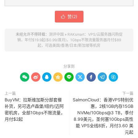
赞(
2
)

未经允许不得转载：
测评中国
»
RAKsmart：VPS/云服务器闪购促
销，年付$19.9起($0.99/首月)，1Gbps不限流量服务器月付$89
起，可选美国/香港/日本/新加坡等机房
分享到









上一篇
下一篇
BuyVM：拉斯维加斯分部套餐
SalmonCloud：香港VPS特别优
补货，另可选卢森堡/纽约/迈阿
惠，2核1GB内存15GB
密机房，全部1Gbps不限流量，
NVMe/10Gbps@3 TB，季付
月付$2起
8.99美元，圣何塞10Gbps高性
能 VPS全线8折，月付3.60 美
元起