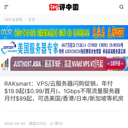


VPS·云主机
正文

RAKsmart：VPS/云服务器闪购促销，年付
$19.9起($0.99/首月)，1Gbps不限流量服务器
月付$89起，可选美国/香港/日本/新加坡等机房
2024-04-06
阅读(2702)
赞(
2
)
