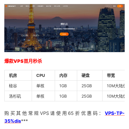
爆款VPS首月秒杀
机房
CPU
内存
硬盘
带宽
硅谷
单核
1GB
25GB
10M大陆优
洛杉矶
单核
1GB
25GB
10M大陆优
购买其他常规VPS请使用65折优惠码：
VPS-TP-
35%dis
***