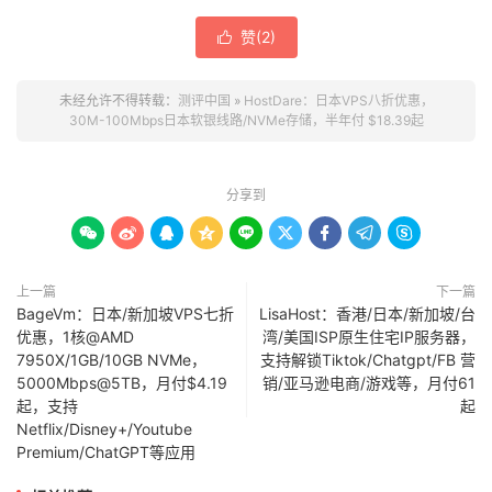
赞(
2
)

未经允许不得转载：
测评中国
»
HostDare：日本VPS八折优惠，
30M-100Mbps日本软银线路/NVMe存储，半年付 $18.39起
分享到









上一篇
下一篇
BageVm：日本/新加坡VPS七折
LisaHost：香港/日本/新加坡/台
优惠，1核@AMD
湾/美国ISP原生住宅IP服务器，
7950X/1GB/10GB NVMe，
支持解锁Tiktok/Chatgpt/FB 营
5000Mbps@5TB，月付$4.19
销/亚马逊电商/游戏等，月付61
起，支持
起
Netflix/Disney+/Youtube
Premium/ChatGPT等应用