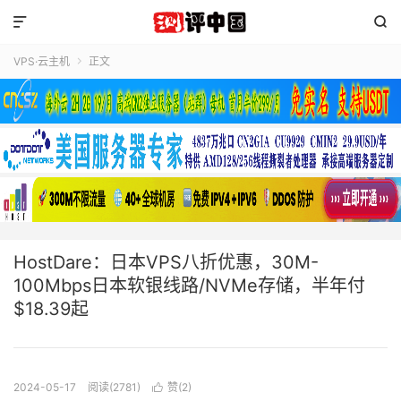


VPS·云主机
正文

HostDare：日本VPS八折优惠，30M-
100Mbps日本软银线路/NVMe存储，半年付
$18.39起
2024-05-17
阅读(2781)
赞(
2
)
