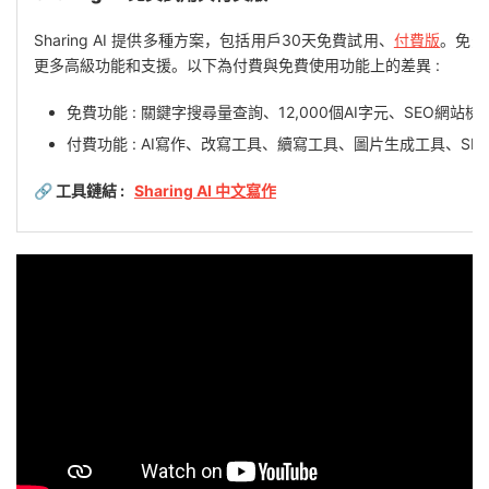
Sharing AI 提供多種方案，包括用戶30天免費試用、
付費版
。免費
更多高級功能和支援。以下為付費與免費使用功能上的差異 :
免費功能 : 關鍵字搜尋量查詢、12,000個AI字元、SEO網站檢
付費功能 : AI寫作、改寫工具、續寫工具、圖片生成工具、S
🔗 工具鏈結 :
Sharing AI 中文寫作