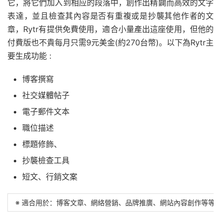
它，將它們加入到相应的段落中，創作出精闢而高效的文字
表達，並且檢查其內容是否有重複或是抄襲其他作者的文
章，Rytr有提供免費使用，適合小量產出這座使用，但他的
付費版也不貴每月只需9元美金(約270台幣)。以下為Rytr主
要生成功能 :
博客撰寫
社交媒體帖子
電子郵件文本
職位描述
標題修飾、
抄襲檢查工具
短文、行銷文案
※ 適合用於：博客文章、網絡營銷、品牌推廣、網站內容創作等等