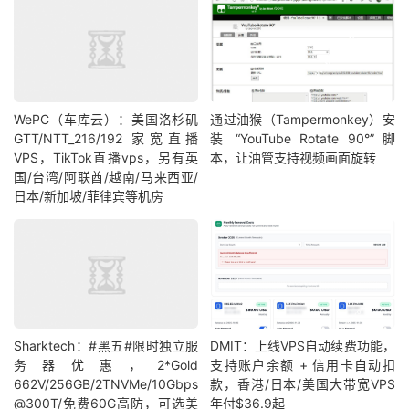
WePC（车库云）：美国洛杉矶
通过油猴（Tampermonkey）安
GTT/NTT_216/192 家宽直播
装 “YouTube Rotate 90°” 脚
VPS，TikTok直播vps，另有英
本，让油管支持视频画面旋转
国/台湾/阿联酋/越南/马来西亚/
日本/新加坡/菲律宾等机房
Sharktech：#黑五#限时独立服
DMIT：上线VPS自动续费功能，
务器优惠，2*Gold
支持账户余额 + 信用卡自动扣
662V/256GB/2TNVMe/10Gbps
款，香港/日本/美国大带宽VPS
@300T/免费60G高防，可选美
年付$36.9起