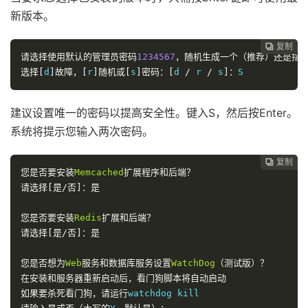
新版本。
复制
复制
复制
复制
复制
复制






请选择使用默认的管理员密码
1234567
，随机生成一个（推荐）还是指
选择[
d
]故障，[
r
]随机或[
s
]密码：[
d 
/
 r 
/
 s
]：
S
建议设置唯一的密码以提高安全性。键入S，然后按Enter。
系统将提示您输入两次密码。
复制
复制
复制
复制
复制





您是否要安装
Memcached
扩展程序和后端？
请选择[是/否]：是
您是否要安装
Redis
扩展和后端？
请选择[是/否]：是
您是否想为
Web
服务和数据库服务设置
WatchDog
（测试版）？
在安装和服务器重新启动后，看门狗脚本将自动启动
如果要杀死看门狗，请运行