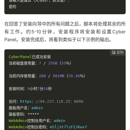
请输入是或否（大写的
Y
，默认是）：
是的
在回答了安装向导中的所有问题之后，脚本将处理其余的所
有工作。约5-10分钟，安装程序将安装和设置Cyber​​
Panel。安装完成后，将看到类似于以下示例的输出。
复制
复制
复制
复制




Cyber
Panel
已成功安装
当前磁盘使用量：
7
/
25GB
（
33
％）
当前内存使用量：
288
/
981MB
（
29.36
％）
安装时间：
0
小时
7
分
16
秒
访问：
https
：
//94.237.110.25：8090
面板用户名：
面板密码：*****
WebAdmin
控制台用户名：
WebAdmin
控制台密码：
mSlj3t7lzFIJKwx7