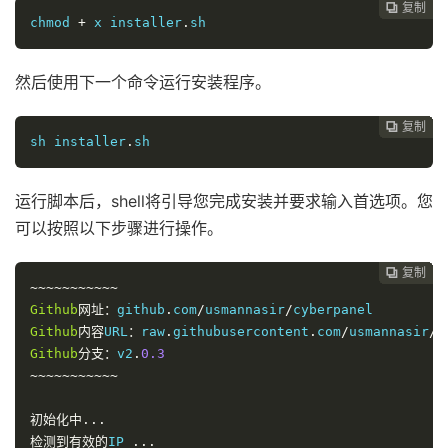
复制
复制
复制
复制
复制
复制
复制
复制
复制
复制
复制
复制
复制













chmod 
+
 x installer
.
sh
然后使用下一个命令运行安装程序。
复制
复制
复制
复制
复制
复制
复制
复制
复制
复制
复制
复制












sh installer
.
sh
运行脚本后，shell将引导您完成安装并要求输入首选项。您
可以按照以下步骤进行操作。
复制
复制
复制
复制
复制
复制
复制
复制
复制
复制
复制











~~~~~~~~~~~
Github
网址：
github
.
com
/
usmannasir
/
Github
内容
URL
：
raw
.
githubusercontent
.
com
/
usmannasir
/
Github
分支：
v2
.
0.3
~~~~~~~~~~~
初始化中...
检测到有效的
IP 
...