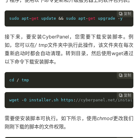
丁程序，使用以下命令更新和升级服务器上的软件包列表。
复制
复制
复制
复制
复制
复制
复制
复制
复制
复制
复制
复制
复制
复制
复制
复制
















sudo apt
-
get
 update 
&&
 sudo apt
-
get
 upgrade 
-
y
接下来，要安装Cyber​​Panel，您需要下载安装脚本。例
如，您可以在
/ tmp
文件夹中执行此操作，该文件夹在每次
重新启动时都会自动清理。转到目录，然后使用wget通过
以下命令下载安装脚本。
复制
复制
复制
复制
复制
复制
复制
复制
复制
复制
复制
复制
复制
复制
复制















cd 
/
 tmp
复制
复制
复制
复制
复制
复制
复制
复制
复制
复制
复制
复制
复制
复制














wget 
-
O installer
.
sh https
:
//cyberpanel.net/install.
需要使安装脚本可执行。如下所示，使用
chmod
更改我们
刚刚下载的脚本的文件权限。