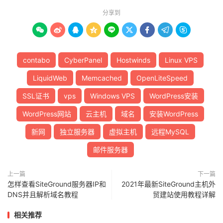
分享到









contabo
CyberPanel
Hostwinds
Linux VPS
LiquidWeb
Memcached
OpenLiteSpeed
SSL证书
vps
Windows VPS
WordPress安装
WordPress网站
云主机
域名
安装WordPress
新网
独立服务器
虚拟主机
远程MySQL
邮件服务器
上一篇
下一篇
怎样查看SiteGround服务器IP和
2021年最新SiteGround主机外
DNS并且解析域名教程
贸建站使用教程详解
相关推荐