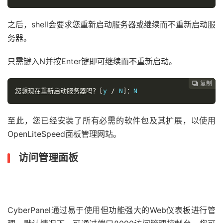
之后，shell会要求您重新启动服务器或继续而不重新启动服
务器。
只需键入N并按Enter键即可继续而不重新启动。
复制
复制
复制



您想现在重新启动服务器吗？[
y 
/
 N
]：
N
至此，您已经安装了所有必需的软件包及其扩展，以使用
OpenLiteSpeed面板管理网站。
访问管理面板
Cyber​​Panel通过易于使用但功能强大的Web仪表板进行管