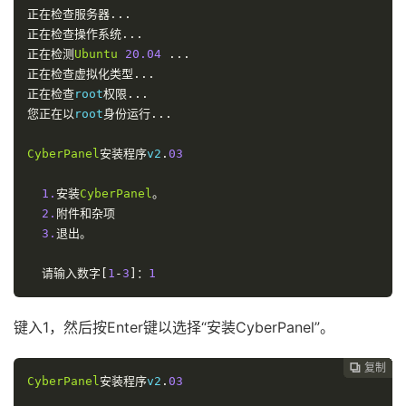
正在检查服务器...
正在检查操作系统...
正在检测
Ubuntu
20.04
...
正在检查虚拟化类型...
正在检查
root
权限...
您正在以
root
身份运行...
Cyber
Panel
安装程序
v2
.
03
1.
安装
Cyber
Panel
。
2.
附件和杂项
3.
退出。
请输入数字[
1
-
3
]：
1
键入1，然后按Enter键以选择“安装Cyber​​Panel”。
复制
复制
复制
复制
复制
复制
复制
复制
复制
复制










Cyber
Panel
安装程序
v2
.
03