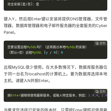
完全安装[是/否]：是
键入Y，然后按Enter键以安装将提供DNS管理器，文件管
理器，数据库管理器和电子邮件服务器的全套服务的Cyber​​
Panel。
复制
复制
复制
复制
复制
复制
复制
复制








您要设置远程
MySQL
吗？（这将跳过本地
MySQL
的安装）
（默认=否）远程
MySQL
[
y 
/
 N
]：
N
远程MySQL很少使用。在大多数情况下，数据库服务器位
于同一台名为localhost的计算机上。要为数据库选择本地
主机，请键入N并按Enter。
复制
复制
复制
复制
复制
复制
复制







按
Enter
键继续使用最新版本，或输入特定版本，例如：
1.9
.
4
，
2.0
.
当要求您选择已安装的版本时，只需按Enter键即可使用最