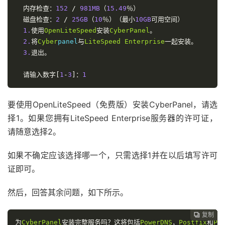
内存检查：
152
/
981MB
（
15.49
％）
磁盘检查：
2
/
25GB
（
10
％）（最小
10GB
可用空间）
1.
使用
OpenLiteSpeed
安装
Cyber
Panel
。
2.
将
Cyber
panel
与
LiteSpeed
Enterprise
一起安装。
3.
退出。
请输入数字[
1
-
3
]：
1
要使用OpenLiteSpeed（免费版）安装Cyber​​Panel，请选
择1。如果您拥有LiteSpeed Enterprise服务器的许可证，
请随意选择2。
如果不确定应该选择哪一个，只需选择1并在以后填写许可
证即可。
然后，回答其余问题，如下所示。
复制
复制
复制
复制
复制
复制
复制
复制
复制









为
Cyber
Panel
安装完整服务吗？这将包括
PowerDNS
，
Postfix
和
Pu