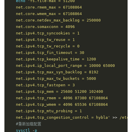
   echo 
'fs.file-max = 51200

#安装锐速加速
   net.core.rmem_max = 67108864

   wget 
-
N 
--
no
-
check
-
certificate https
:
//raw.github
   net.core.wmem_max = 67108864

   wget 
-
N 
--
no
-
check
-
certificate https
:
//raw.github
   net.core.netdev_max_backlog = 250000

   net.core.somaxconn = 4096

   net.ipv4.tcp_syncookies = 1

*（使用命令）*
   net.ipv4.tcp_tw_reuse = 1

#重启锐速
   net.ipv4.tcp_tw_recycle = 0

/
serverspeeder
/
bin
/
serverSpeeder
.
sh restart

   net.ipv4.tcp_fin_timeout = 30

#启动锐速
   net.ipv4.tcp_keepalive_time = 1200

/
serverspeeder
/
bin
/
serverSpeeder
.
sh start

   net.ipv4.ip_local_port_range = 10000 65000

#停止锐速
   net.ipv4.tcp_max_syn_backlog = 8192

/
serverspeeder
/
bin
/
serverSpeeder
.
sh stop

   net.ipv4.tcp_max_tw_buckets = 5000

#查看锐速运行情况
   net.ipv4.tcp_fastopen = 3

/
serverspeeder
/
bin
/
serverSpeeder
.
sh status

   net.ipv4.tcp_mem = 25600 51200 102400

   net.ipv4.tcp_rmem = 4096 87380 67108864

   net.ipv4.tcp_wmem = 4096 65536 67108864

#卸载开心版锐速
   net.ipv4.tcp_mtu_probing = 1

   chattr 
-
i 
/
serverspeeder
/
etc
/
apx
*
&&
/serverspeed
   net.ipv4.tcp_congestion_control = hybla'
>>
/etc/
#重新加载配置
   sysctl 
-
p
