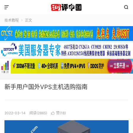


技术教程
正文

新手用户国外VPS主机选购指南
2022-03-14
阅读(2865)
赞(
18
)
