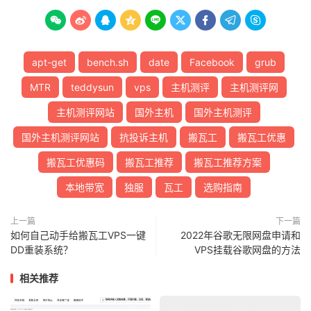









apt-get
bench.sh
date
Facebook
grub
MTR
teddysun
vps
主机测评
主机测评网
主机测评网站
国外主机
国外主机测评
国外主机测评网站
抗投诉主机
搬瓦工
搬瓦工优惠
搬瓦工优惠码
搬瓦工推荐
搬瓦工推荐方案
本地带宽
独服
瓦工
选购指南
上一篇
下一篇
如何自己动手给搬瓦工VPS一键
2022年谷歌无限网盘申请和
DD重装系统？
VPS挂载谷歌网盘的方法
相关推荐