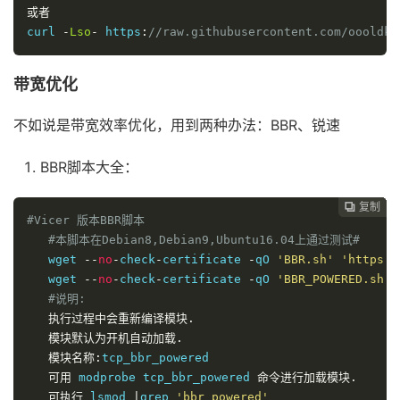
或者
curl 
-
Lso
-
 https
:
//raw.githubusercontent.com/oooldki
带宽优化
不如说是带宽效率优化，用到两种办法：BBR、锐速
BBR脚本大全：
复制
复制
复制
复制
复制





#Vicer 版本BBR脚本
#本脚本在Debian8,Debian9,Ubuntu16.04上通过测试#
   wget 
--
no
-
check
-
certificate 
-
qO 
'BBR.sh'
'https:/
   wget 
--
no
-
check
-
certificate 
-
qO 
'BBR_POWERED.sh'
#说明:
执行过程中会重新编译模块.
模块默认为开机自动加载.
模块名称:
tcp_bbr_powered

可用
 modprobe tcp_bbr_powered 
命令进行加载模块.
可执行
 lsmod 
|
grep 
'bbr_powered'