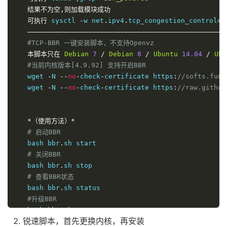
结果不为空,则加载模块成功
可执行
 sysctl 
-
w net
.
ipv4
.
tcp_congestion_control
=
b
—————————————————————————————————————————————————
#TCP-BBR 一键安装脚本，不支持Openvz
本脚本只在
Debian
7
/
Debian
8
/
Ubuntu
14.04
/
Ubu
#当前内核版本[4.9.92] 支持开启BBR
   wget 
-
N 
--
no
-
check
-
certificate https
:
//softs.fun
   wget 
-
N 
--
no
-
check
-
certificate https
:
//raw.githu
*（使用方法）*
# 启动BBR
   bash bbr
.
sh start

# 关闭BBR
   bash bbr
.
sh stop

# 查看BBR状态
   bash bbr
.
sh status

#升级BBR
   bash bbr
.
sh

锐速脚本，首先更换内核，再安装