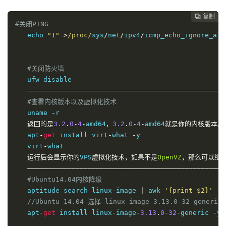
#提示 wget: unknown host “softs.fun” 之类的错误
   echo 
"nameserver 8.8.8.8"
>
/etc/
resolv
.
conf

复制
复制
复制
复制




#关闭PING
   echo 
"nameserver 8.8.4.4"
>>
/etc/
resolv
.
conf

   echo 
"1"
>
/proc/
sys
/
net
/
ipv4
/
icmp_echo_ignore_all

#关闭卸载BBR
   sed 
-
i 
'/net.core.default_qdisc=fq/d'
/
etc
/
sysctl
#关闭防火墙
   sysctl 
-
p                
#清除BBR启动代码并保存，执
   ufw disable

—————————————————————————————————————————————————
—————————————————————————————————————————————————
#TCP-BBR 一键安装脚本，不支持Openvz
#查看内核版本以及虚拟化技术
#系统支持：CentOS 6+，Debian 7+，Ubuntu 12+
   uname 
-
r

   wget 
-
N 
--
no
-
check
-
certificate https
:
//github.com
返回的是
3.2
.
0
-
4
-
amd64
，
3.2
.
0
-
4
-
amd64
就是你的内核版本。
   uname 
-
r

   apt
-
get
 install virt
-
what 
-
y

# 查看内核版本，含有 4.9.0 就表示 OK 了
   virt
-
what

# ————————————
运行后会显示你的
VPS
虚拟化技术，如果不是
OpenVZ
，那么可以继
   sysctl net
.
ipv4
.
tcp_available_congestion_control

—————————————————————————————————————————————————
# 返回值一般为：
#Ubuntu14.04内核降级
# net.ipv4.tcp_available_congestion_control = bbr
   aptitude search linux
-
image 
|
 awk 
'{print $2}'
# ————————————
//Ubuntu 14.04 选择 linux-image-3.13.0-32-generi
   sysctl net
.
ipv4
.
tcp_congestion_control

   apt
-
get
 install linux
-
image
-
3.13
.
0
-
32
-
generic 
-
y 
# 返回值一般为：