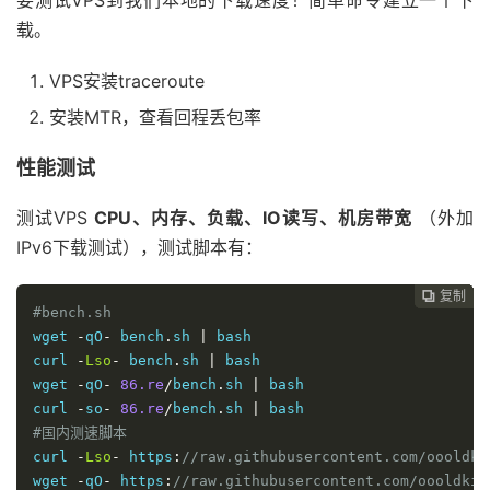
要测试VPS到我们本地的下载速度！简单命令建立一个下
载。
VPS安装traceroute
安装MTR，查看回程丢包率
性能测试
测试VPS
CPU、内存、负载、IO读写、机房带宽
（外加
IPv6下载测试），测试脚本有：
复制
复制
复制
复制
复制
复制






#bench.sh
wget 
-
qO
-
 bench
.
sh 
|
 bash

curl 
-
Lso
-
 bench
.
sh 
|
 bash

wget 
-
qO
-
86.re
/
bench
.
sh 
|
 bash

curl 
-
so
-
86.re
/
bench
.
sh 
|
#国内测速脚本
curl 
-
Lso
-
 https
:
//raw.githubusercontent.com/oooldki
wget 
-
qO
-
 https
:
//raw.githubusercontent.com/oooldkin