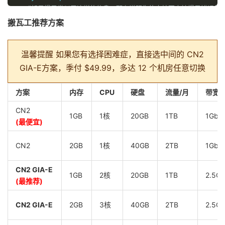
#如果提示类似于这样的信息，那么说明你的内核不支持提示错误的
   sysctl
:
 cannot stat 
/
proc
/
sys
/
net
/
ipv4
/
xxxxx
:
No
 
搬瓦工推荐方案
温馨提醒
如果您有选择困难症，直接选中间的 CN2
GIA-E方案，季付 $49.99，多达 12 个机房任意切换
方案
内存
CPU
硬盘
流量/月
带宽
CN2
1GB
1核
20GB
1TB
1Gbp
(最便宜)
CN2
2GB
1核
40GB
2TB
1Gbp
CN2 GIA-E
1GB
2核
20GB
1TB
2.5G
(最推荐)
CN2 GIA-E
2GB
3核
40GB
2TB
2.5G