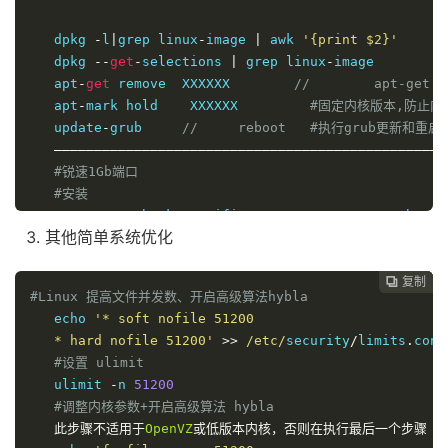
# net.ipv4.tcp_congestion_control = bbr
# ————————————
   dpkg 
-
l
|
grep linux
-
image 
|
 awk 
'{print $2}'
   sysctl net
.
core
.
default_qdisc

   dpkg 
--
get
-
selections 
|
 grep linux
-
image         
# 返回值一般为：
   apt
-
get
 remove  XXXXXX        
//        apt-get
# net.core.default_qdisc = fq
   apt
-
mark hold    XXXXXX         
#固定内核版本,防止内
# ————————————
   update
-
grub     
//     reboot   #执行grub更新和重启
   lsmod 
|
 grep bbr

—————————————————————————————————————————————————
# 返回值有 tcp_bbr 模块即说明bbr已启动。
#锐速1Gb端口
#安装
   wget 
--
no
-
check
-
certificate 
-
qO 
/
tmp
/
appex
.
sh 
"ht
其他简单系统优化
#卸载
   wget 
--
no
-
check
-
certificate 
-
qO 
/
tmp
/
appex
.
sh 
"ht
复制
复制
复制



#Linux 提高文件并发数、开启高级算法hybla
   echo 
'* soft nofile 51200

启动命令
/
appex
/
bin
/
serverSpeeder
.
sh start

   * hard nofile 51200'
>>
/etc/
security
/
limits
.
conf

停止加速
/
appex
/
bin
/
serverSpeeder
.
sh stop

#设置 ulimit
状态查询
/
appex
/
bin
/
serverSpeeder
.
sh status

   ulimit 
-
n 
51200
更新许可
/
appex
/
bin
/
serverSpeeder
.
sh renewLic

#调整内核参数+开启高级算法 hybla
重新启动
/
appex
/
bin
/
serverSpeeder
.
sh restart

此步骤不适用于
OpenVZ
或低版本内核，否则在执行最后一个步骤
 s
—————————————————————————————————————————————————