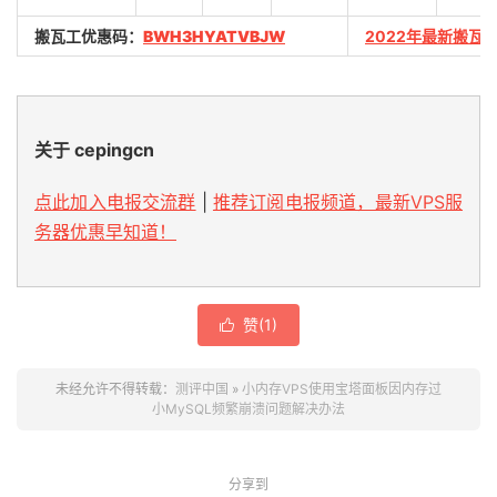
搬瓦工优惠码：
BWH3HYATVBJW
2022年最新搬瓦
关于 cepingcn
点此加入电报交流群
|
推荐订阅电报频道，最新VPS服
务器优惠早知道！
赞(
1
)

未经允许不得转载：
测评中国
»
小内存VPS使用宝塔面板因内存过
小MySQL频繁崩溃问题解决办法
分享到