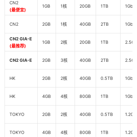
CN2
1GB
1核
20GB
1TB
1Gbp
(最便宜)
CN2
2GB
1核
40GB
2TB
1Gbp
CN2 GIA-E
1GB
2核
20GB
1TB
2.5G
(最推荐)
CN2 GIA-E
2GB
3核
40GB
2TB
2.5G
HK
2GB
2核
40GB
0.5TB
1Gbp
HK
4GB
4核
80GB
1TB
1Gbp
TOKYO
2GB
2核
40GB
0.5TB
1.2Gb
TOKYO
4GB
4核
80GB
1TB
1.2Gb