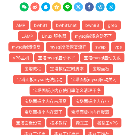









AMP
bwh81
bwh81.net
bwh88
grep
LAMP
Linux 服务器
mysql崩溃启动不了
mysql崩溃恢复
mysql崩溃恢复流程
swap
vps
VPS主机
宝塔mysql启动不了
宝塔mysql启动失败
宝塔教程
宝塔教程定时脚本
宝塔面板
宝塔面板mysql无法启动
宝塔面板mysql自动关闭
宝塔面板小内存使用率怎么清理干净
宝塔面板小内存占用高
宝塔面板小内存小
宝塔面板小内存满了
宝塔面板小内存爆满
宝塔面板设置
技术教程
搬瓦工
搬瓦工VPS
搬瓦工优惠
搬瓦工优惠码
搬瓦工推荐