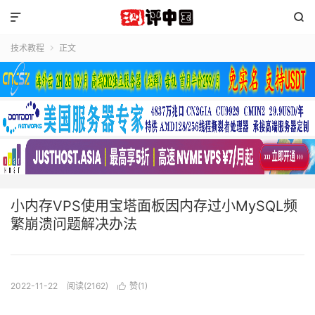


技术教程
正文

小内存VPS使用宝塔面板因内存过小MySQL频
繁崩溃问题解决办法
2022-11-22
阅读(2162)
赞(
1
)
