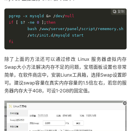
复制
复制
复制



pgrep 
-
x mysqld 
&>
/
dev
/
null
if
[
 $
?
-
ne 
0
];
then
	bash 
/
www
/
server
/
panel
/
script
/
rememory
.
sh

/
etc
/
init
.
d
/
fi
除了上面的方法还可以通过修改 Linux 服务器虚拟内存
Swap大小方法解决内存不足的问题，宝塔面板设置也非常
简单，在软件商店中，安装Liunx工具箱，选择Swap设置即
可。建议swap容量在真实内存容量的1.5倍左右，若您的服
务器内存大于4GB，可设1-2GB的固定值。