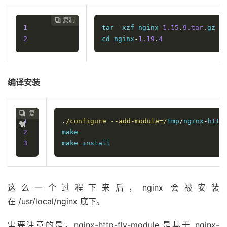
复制
复制
复制
复制
复制
复制
复制
复制
复制
复制
复制
复制












1
tar 
-
xzf nginx
-
1.15
.
9.tar
.
gz

2
cd nginx
-
1.19
.
4
编译安装
复
复
复
复
复
复
复
复
复
复










1
.
/configure --add-module=/
tmp
/
nginx
-
http
制
制
制
制
制
制
制
制
制
制
2
make

3
make install
这么一个过程下来后，nginx 会被安装
在 /usr/local/nginx 底下。
需要注意的是，nginx-http-flv-module 是基于 nginx-