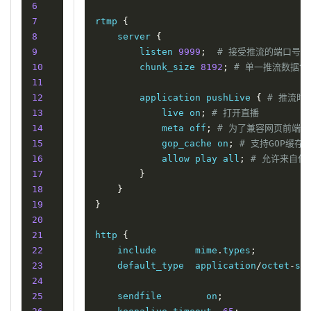
6
7
rtmp 
{
8
    server 
{
9
        listen 
9999
;
# 接受推流的端口号
10
        chunk_size 
8192
;
# 单一推流数据包
11
12
        application pushLive 
{
# 推流时
13
            live on
;
# 打开直播
14
            meta off
;
# 为了兼容网页前端的 
15
            gop_cache on
;
# 支持GOP缓
16
            allow play all
;
# 允许来自任
17
}
18
}
19
}
20
21
http 
{
22
    include       mime
.
types
;
23
    default_type  application
/
octet
-
st
24
25
    sendfile        on
;