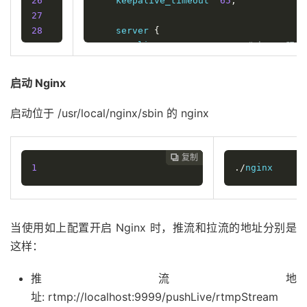
26
    keepalive_timeout  
65
;
27
28
    server 
{
29
        listen       
8080
;
# http 服
30
        server_name  localhost
;
31
启动 Nginx
32
        location 
/
pullLive 
{
# 拉流时的 
33
            flv_live on
;
# 打开 http-fl
启动位于 /usr/local/nginx/sbin 的 nginx
34
            chunked_transfer_encoding 
35
            add_header 
'Access-Control
36
            add_header 
'Access-Control
复制
复制
复制
复制
复制
复制






37
}
1
./
nginx
38
39
}
40
当使用如上配置开启 Nginx 时，推流和拉流的地址分别是
41
}
这样：
推流地
址: rtmp://localhost:9999/pushLive/rtmpStream