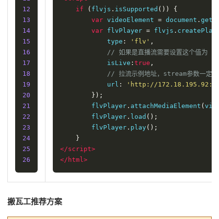
12
if
(
flvjs
.
isSupported
())
{
13
var
 videoElement 
=
 document
.
getE
14
var
 flvPlayer 
=
 flvjs
.
createPlay
15
            type
:
'flv'
,
16
// 如果是直播流需要设置这个值为 tr
17
            isLive
:
true
,
18
// 拉流示例地址，stream参数一定
19
            url
:
'http://172.18.195.92:8
20
});
21
        flvPlayer
.
attachMediaElement
(
vid
22
        flvPlayer
.
load
();
23
        flvPlayer
.
play
();
24
}
25
</script>
26
</html>
搬瓦工推荐方案