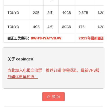
TOKYO
2GB
2核
40GB
0.5TB
1.2Gb
TOKYO
4GB
4核
80GB
1TB
1.2Gb
搬瓦工优惠码：
BWH3HYATVBJW
2022年最新搬瓦
关于 cepingcn
点此加入电报交流群
|
推荐订阅电报频道，最新VPS服
务器优惠早知道！
赞(
0
)
