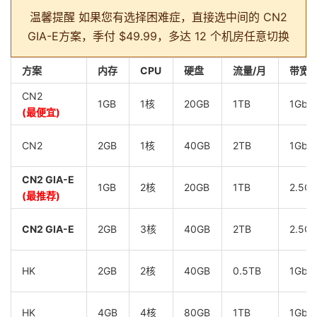
温馨提醒
如果您有选择困难症，直接选中间的 CN2
GIA-E方案，季付 $49.99，多达 12 个机房任意切换
方案
内存
CPU
硬盘
流量/月
带宽
CN2
1GB
1核
20GB
1TB
1Gbp
(最便宜)
CN2
2GB
1核
40GB
2TB
1Gbp
CN2 GIA-E
1GB
2核
20GB
1TB
2.5G
(最推荐)
CN2 GIA-E
2GB
3核
40GB
2TB
2.5G
HK
2GB
2核
40GB
0.5TB
1Gbp
HK
4GB
4核
80GB
1TB
1Gbp