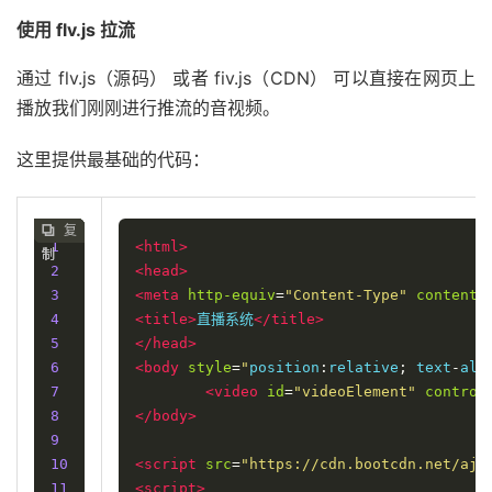
使用 flv.js 拉流
通过 flv.js（源码） 或者 fiv.js（CDN） 可以直接在网页上
播放我们刚刚进行推流的音视频。
这里提供最基础的代码：
复
复
复
复




1
<html>
制
制
制
制
2
<head>
3
<meta
http-equiv
=
"Content-Type"
content
=
4
<title>
直播系统
</title>
5
</head>
6
<body
style
=
"
position
:
relative
;
 text
-
ali
7
<video
id
=
"videoElement"
control
8
</body>
9
10
<script
src
=
"https://cdn.bootcdn.net/aja
11
<script>