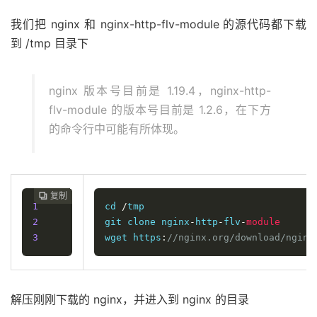
我们把 nginx 和 nginx-http-flv-module 的源代码都下载
到 /tmp 目录下
nginx 版本号目前是 1.19.4，nginx-http-
flv-module 的版本号目前是 1.2.6，在下方
的命令行中可能有所体现。
复制
复制
复制
复制
复制
复制
复制
复制
复制
复制
复制
复制
复制
复制














1
cd 
/
tmp

2
git clone nginx
-
http
-
flv
-
module
3
wget https
:
//nginx.org/download/nginx
解压刚刚下载的 nginx，并进入到 nginx 的目录