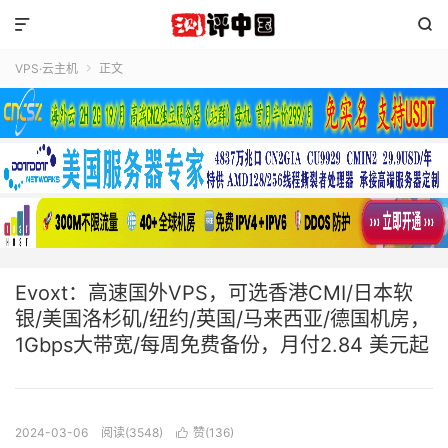


VPS·云主机
正文

Evoxt：高速国外VPS，可选香港CMI/日本软
银/美国洛杉矶/纽约/英国/马来西亚/德国机房，
1Gbps大带宽/每周免费备份，月付2.84 美元起
2024-03-06
阅读(3548)
赞(
136
)
