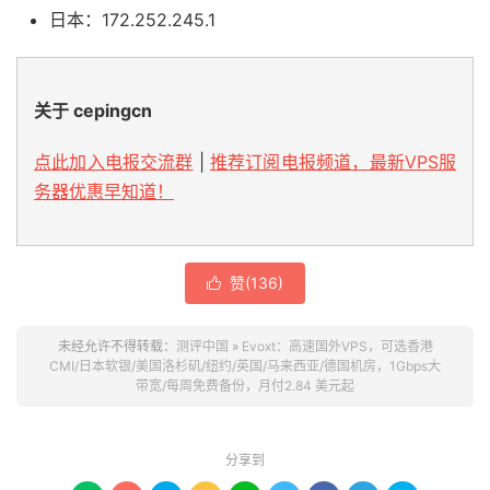
日本：172.252.245.1
关于 cepingcn
点此加入电报交流群
|
推荐订阅电报频道，最新VPS服
务器优惠早知道！
赞(
136
)

未经允许不得转载：
测评中国
»
Evoxt：高速国外VPS，可选香港
CMI/日本软银/美国洛杉矶/纽约/英国/马来西亚/德国机房，1Gbps大
带宽/每周免费备份，月付2.84 美元起
分享到