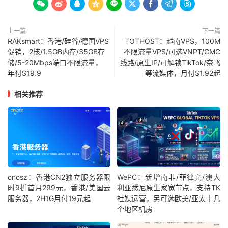









上一篇
下一篇
RAKsmart：香港/硅谷/德国VPS
TOTHOST：越南VPS，100M
促销，2核/1.5GB内存/35GB存
不限流量VPS/可选VNPT/CMC
储/5-20Mbps端口不限流量，
线路/原生IP/可解锁TikTok/奈飞
年付$19.9
等流媒体，月付$1.92起
相关推荐
cncsz：香港CN2独立服务器限
WePC：新增南非/菲律宾/澳大
时9折首月299元，香港/美国云
利亚悉尼原生家宽节点，支持TK
服务器，2H1G月付19元起
社媒运营，另可选欧美/亚太十几
个地区机房