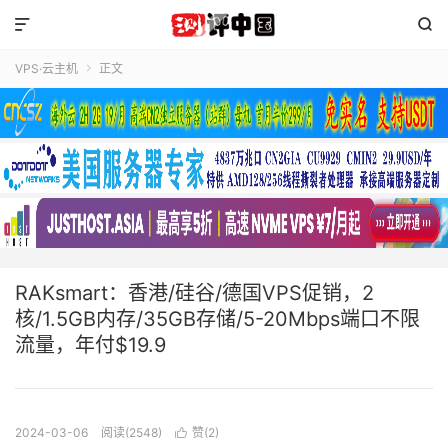


VPS·云主机
正文

RAKsmart：香港/硅谷/德国VPS促销，2
核/1.5GB内存/35GB存储/5-20Mbps端口不限
流量，年付$19.9
2024-03-06
阅读(2548)
赞(
2
)
