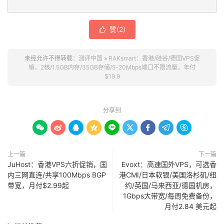
赞(
2
)

未经允许不得转载：
测评中国
»
RAKsmart：香港/硅谷/德国VPS促
销，2核/1.5GB内存/35GB存储/5-20Mbps端口不限流量，年付
$19.9
分享到









上一篇
下一篇
JuHost：香港VPS六折促销，国
Evoxt：高速国外VPS，可选香
内三网直连/共享100Mbps BGP
港CMI/日本软银/美国洛杉矶/纽
带宽，月付$2.99起
约/英国/马来西亚/德国机房，
1Gbps大带宽/每周免费备份，
月付2.84 美元起