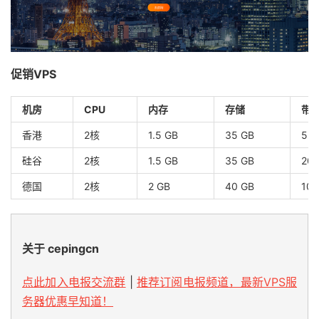
促销VPS
机房
CPU
内存
存储
带
香港
2核
1.5 GB
35 GB
5M
硅谷
2核
1.5 GB
35 GB
20
德国
2核
2 GB
40 GB
10
关于 cepingcn
点此加入电报交流群
|
推荐订阅电报频道，最新VPS服
务器优惠早知道！